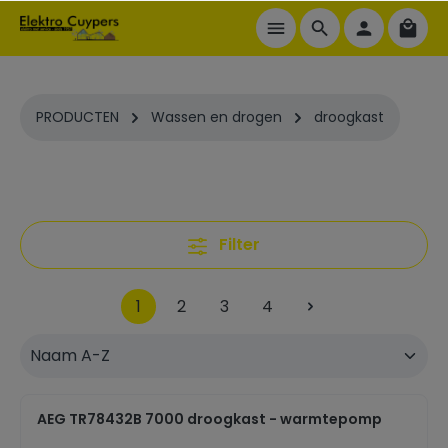
ToContentLink
PRODUCTEN
Wassen en drogen
droogkast
Filter
1
2
3
4
AEG TR78432B 7000 droogkast - warmtepomp