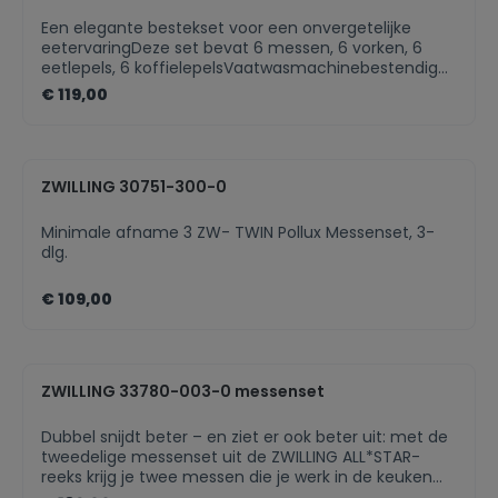
Een elegante bestekset voor een onvergetelijke
eetervaringDeze set bevat 6 messen, 6 vorken, 6
eetlepels, 6 koffielepelsVaatwasmachinebestendig
Hoogwaardig 18/10 roestvrij staalTijdloos bestek voor
€ 119,00
veel verschillende gelegenheden
ZWILLING 30751-300-0
Minimale afname 3 ZW- TWIN Pollux Messenset, 3-
dlg.
€ 109,00
ZWILLING 33780-003-0 messenset
Dubbel snijdt beter – en ziet er ook beter uit: met de
tweedelige messenset uit de ZWILLING ALL*STAR-
reeks krijg je twee messen die je werk in de keuken
nog eenvoudiger en mooier maken. Met het