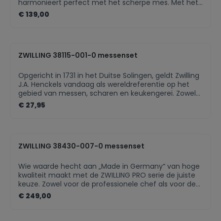
harmonieert perfect met het scherpe mes. Met het
schil- en garneermes van 10 cm, het vleesmes van
€ 139,00
16 cm en het koksmes van 20 cm van deze 3-delige
set bezit je meteen al drie onmisbare basismessen in
de keuken.Deze set bevat een schil- en garneermes,
een vleesmes en een koksmesFRIODUR messen van
ZWILLING 38115-001-0 messenset
ijsgehard staal zijn extra stevig en blijven langer
scherpComfortabele ergonomische greepGreep
met klassiek 3-rivetten designGestanst
Opgericht in 1731 in het Duitse Solingen, geldt Zwilling
mesVervaardigd in Solingen, Duitsland
J.A. Henckels vandaag als wereldreferentie op het
gebied van messen, scharen en keukengerei. Zowel
professionele koks als hobbykoks over de hele wereld
€ 27,95
weten inmiddels de innovatieve messenseries naar
waarde te schatten. De hoge kwaliteit staat immers
garant voor puur snijplezier. Bevat: schilmes,
groentemes, officemes Uniek roestvrij staal, speciaal
ZWILLING 38430-007-0 messenset
voor ZWILLING J.A. HENCKELS ontwikkeld FRIODUR®
ijsgehard lemmet Gestanst Greep uit kunststof
Beperkte levenslange garantie op
Wie waarde hecht aan „Made in Germany“ van hoge
productiefoutenGewicht 0,081 kgBreedte 9 cm
kwaliteit maakt met de ZWILLING PRO serie de juiste
keuze. Zowel voor de professionele chef als voor de
hobbykok biedt ZWILLING PRO de perfecte harmonie
€ 249,00
tussen innovatieve technologie, traditionele optiek
en absolute precisie. Van het officemes tot het
santokumes, de serie biedt voor elke snijtaak het