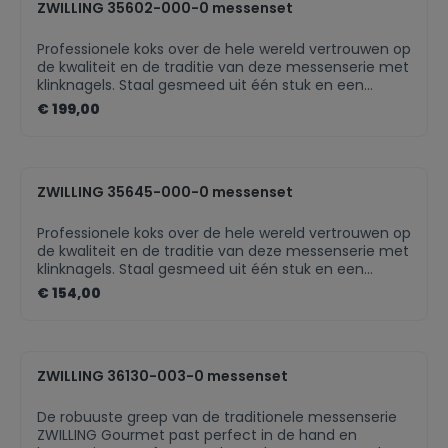
vis te snijdenVleesmes om vlees aan te snijden, te
ZWILLING 35602-000-0 messenset
portioneren en te versnijdenSchilmesje voor fruit en
groenten100% plasticvrije verpakking
Professionele koks over de hele wereld vertrouwen op
de kwaliteit en de traditie van deze messenserie met
klinknagels. Staal gesmeed uit één stuk en een
naadloze afwerking zorgen voor een optimale balans
€ 199,00
en een veilige hantering. Bevat: officemes, koksmes
en vleesmes Uniek roestvrij staal, speciaal voor
ZWILLING J.A. HENCKELS ontwikkeld FRIODUR® ijsgehard
lemmet SIGMAFORGE®, exact gesmeed uit één enkel
ZWILLING 35645-000-0 messenset
stuk Greep uit kunststof met rivetten Beperkte
levenslange garantie op productiefoutenGewicht
0,676 kgBreedte 13,5 cm
Professionele koks over de hele wereld vertrouwen op
de kwaliteit en de traditie van deze messenserie met
klinknagels. Staal gesmeed uit één stuk en een
naadloze afwerking zorgen voor een optimale balans
€ 154,00
en een veilige hantering. Bevat: officemes en
koksmes Uniek roestvrij staal, speciaal voor ZWILLING
J.A. HENCKELS ontwikkeld FRIODUR® ijsgehard lemmet
SIGMAFORGE®, exact gesmeed uit één enkel stuk
ZWILLING 36130-003-0 messenset
Greep uit kunststof met rivetten Beperkte
levenslange garantie op productiefoutenGewicht
0,451 kgBreedte 9,5 cm
De robuuste greep van de traditionele messenserie
ZWILLING Gourmet past perfect in de hand en