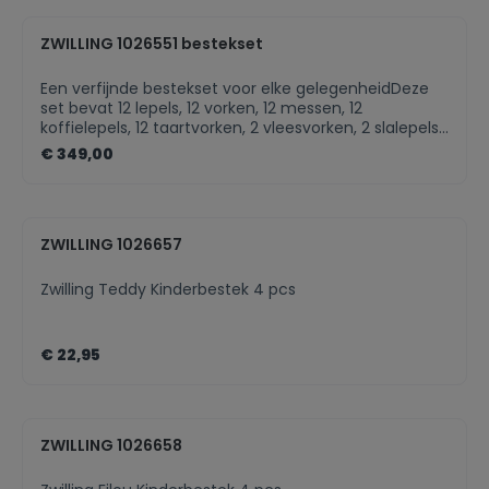
1 sauslepel, 1 taartschep, 1 suikerlepel, 2 vleesvorkjes
en 2 slalepelsHoogwaardig 18/10 roestvrij
staalVaatwasmachinebestendig
ZWILLING 1026551 bestekset
Een verfijnde bestekset voor elke gelegenheidDeze
set bevat 12 lepels, 12 vorken, 12 messen, 12
koffielepels, 12 taartvorken, 2 vleesvorken, 2 slalepels,
1 bouillonlepel, grote serveerlepel, taartschep en
€ 349,00
suikerlepelHoogwaardig 18/10 roestvrij
staalVaatwasmachinebestendig
ZWILLING 1026657
Zwilling Teddy Kinderbestek 4 pcs
€ 22,95
ZWILLING 1026658