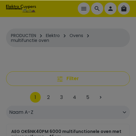
ToContentLink
PRODUCTEN
Elektro
Ovens
multifunctie oven
Filter
1
2
3
4
5
AEG OK6NK40PM 6000 multifunctionele oven met