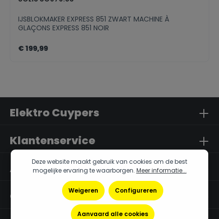
IJSBLOKMAKER EXPRESS 851 ZWART MACHINE À
GLAÇONS EXPRESS 851 NOIR
€ 199,99
Elektro Cuypers
Klantenservice
Deze website maakt gebruik van cookies om de best
Algemene Info
mogelijke ervaring te waarborgen.
Meer informatie...
Weigeren
Configureren
Openingsuren
Aanvaard alle cookies