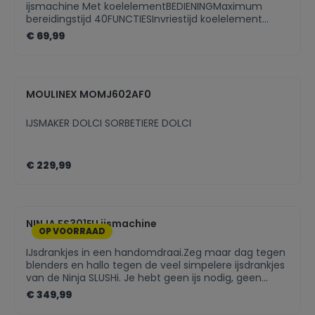
ijsmachine Met koelelementBEDIENINGMaximum
bereidingstijd 40FUNCTIESInvriestijd koelelement
8Fysieke kenmerkenBreedte 22Diepte 22Gewicht
€ 69,99
2,8Hoogte 24,5Inhoud kom 1
2GEBRUIKSGEMAKKijkvenster JaTimerfunctie
JaSTROOMVermogen 12
MOULINEX MOMJ602AF0
IJSMAKER DOLCI SORBETIERE DOLCI
€ 229,99
NINJA FS301EU ijsmachine
OP VOORRAAD
IJsdrankjes in een handomdraai.Zeg maar dag tegen
blenders en hallo tegen de veel simpelere ijsdrankjes
van de Ninja SLUSHi. Je hebt geen ijs nodig, geen
scherpe messen en geen blender. Alleen maar
€ 349,99
gieten, koelen, genieten. Zo simpel is het!Of je nu zin