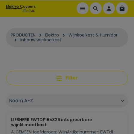
ToContentLink
PRODUCTEN
Elektro
Wijnkoelkast & Humidor
inbouw wijnkoelkast
Filter
LIEBHERR EWTDF165326 integreerbare
wijnklimaatkast
ALGEMEENHoofdgroep: WijnArtikelnummer: EWTdf