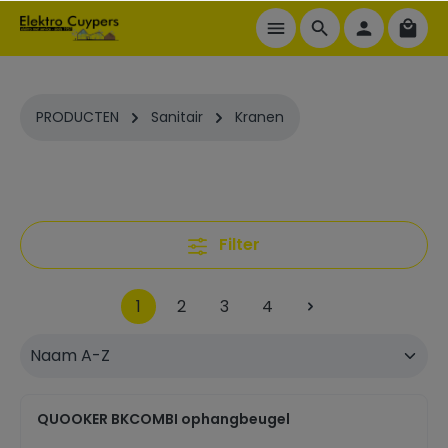
ToContentLink
PRODUCTEN
Sanitair
Kranen
Filter
1
2
3
4
QUOOKER BKCOMBI ophangbeugel