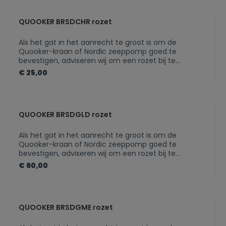
deze altijd perfect bij jouw Quooker-kraan past.Past
perfect bij uw Quooker-kraanIn meerdere finishes
QUOOKER BRSDCHR rozet
beschikbaarNette afwerking van jouw Quooker-
product
Als het gat in het aanrecht te groot is om de
Quooker-kraan of Nordic zeeppomp goed te
bevestigen, adviseren wij om een rozet bij te
bestellen. Als het keukenblad van te dun materiaal is
€ 25,00
gemaakt, zal een rozet voor extra draagvlak zorgen.
De rozet is in meerdere finishes beschikbaar, zodat
deze altijd perfect bij jouw Quooker-kraan past.Past
perfect bij uw Quooker-kraanIn meerdere finishes
QUOOKER BRSDGLD rozet
beschikbaarNette afwerking van jouw Quooker-
product
Als het gat in het aanrecht te groot is om de
Quooker-kraan of Nordic zeeppomp goed te
bevestigen, adviseren wij om een rozet bij te
bestellen. Als het keukenblad van te dun materiaal is
€ 60,00
gemaakt, zal een rozet voor extra draagvlak zorgen.
De rozet is in meerdere finishes beschikbaar, zodat
deze altijd perfect bij jouw Quooker-kraan past.
QUOOKER BRSDGME rozet