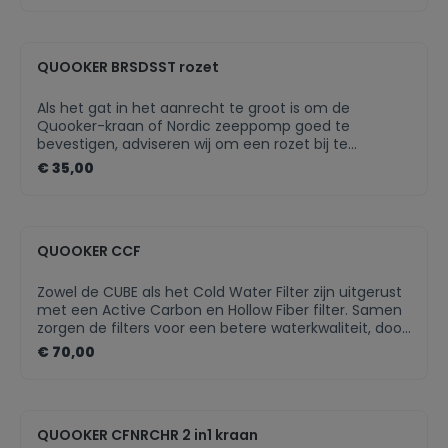
De rozet is in meerdere finishes beschikbaar, zodat
deze altijd perfect bij jouw Quooker-kraan past.
QUOOKER BRSDSST rozet
Als het gat in het aanrecht te groot is om de
Quooker-kraan of Nordic zeeppomp goed te
bevestigen, adviseren wij om een rozet bij te
bestellen. Als het keukenblad van te dun materiaal is
€ 35,00
gemaakt, zal een rozet voor extra draagvlak zorgen.
De rozet is in meerdere finishes beschikbaar, zodat
deze altijd perfect bij jouw Quooker-kraan past.Past
perfect bij uw Quooker-kraanIn meerdere finishes
QUOOKER CCF
beschikbaarNette afwerking van jouw Quooker-
product
Zowel de CUBE als het Cold Water Filter zijn uitgerust
met een Active Carbon en Hollow Fiber filter. Samen
zorgen de filters voor een betere waterkwaliteit, door
bacteriën, chloor, chemicaliën en pesticiden uit te
€ 70,00
filteren. Om hygiënische redenen moeten de filters
om de 12 maanden worden vervangen, ongeacht de
hoeveelheid water die wordt gebruikt. Na 12 maanden
geven zowel de CUBE als de Cold Water Filter een
QUOOKER CFNRCHR 2 in1 kraan
geluidssignaal om aan te geven dat het filter moet