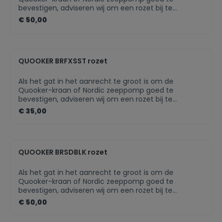
bevestigen, adviseren wij om een rozet bij te
bestellen. Als het keukenblad van te dun materiaal is
€ 50,00
gemaakt, zal een rozet voor extra draagvlak zorgen.
De rozet is in meerdere finishes beschikbaar, zodat
deze altijd perfect bij jouw Quooker-kraan past.
QUOOKER BRFXSST rozet
Als het gat in het aanrecht te groot is om de
Quooker-kraan of Nordic zeeppomp goed te
bevestigen, adviseren wij om een rozet bij te
bestellen. Als het keukenblad van te dun materiaal is
€ 35,00
gemaakt, zal een rozet voor extra draagvlak zorgen.
De rozet is in meerdere finishes beschikbaar, zodat
deze altijd perfect bij jouw Quooker-kraan past.Past
perfect bij uw Quooker-kraanIn meerdere finishes
QUOOKER BRSDBLK rozet
beschikbaarNette afwerking van jouw Quooker-
product
Als het gat in het aanrecht te groot is om de
Quooker-kraan of Nordic zeeppomp goed te
bevestigen, adviseren wij om een rozet bij te
bestellen. Als het keukenblad van te dun materiaal is
€ 50,00
gemaakt, zal een rozet voor extra draagvlak zorgen.
De rozet is in meerdere finishes beschikbaar, zodat