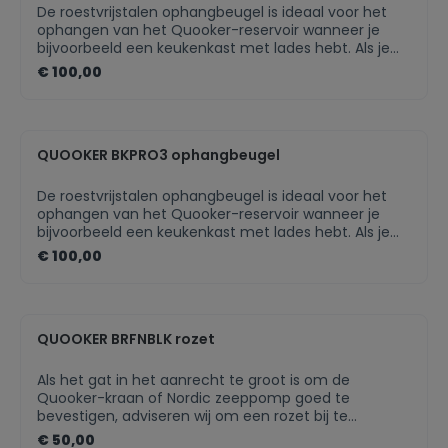
De roestvrijstalen ophangbeugel is ideaal voor het
ophangen van het Quooker-reservoir wanneer je
bijvoorbeeld een keukenkast met lades hebt. Als je
het Quooker-reservoir op de bodemplaat van het
€ 100,00
keukenkastje kunt plaatsen, is er geen ophangbeugel
nodig.
QUOOKER BKPRO3 ophangbeugel
De roestvrijstalen ophangbeugel is ideaal voor het
ophangen van het Quooker-reservoir wanneer je
bijvoorbeeld een keukenkast met lades hebt. Als je
het Quooker-reservoir op de bodemplaat van het
€ 100,00
keukenkastje kunt plaatsen, is er geen ophangbeugel
nodig.
QUOOKER BRFNBLK rozet
Als het gat in het aanrecht te groot is om de
Quooker-kraan of Nordic zeeppomp goed te
bevestigen, adviseren wij om een rozet bij te
bestellen. Als het keukenblad van te dun materiaal is
€ 50,00