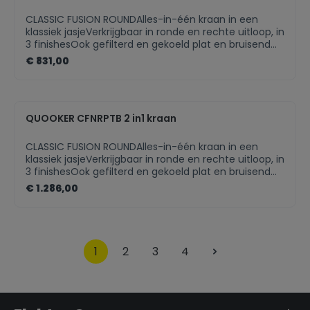
worden vervangen
CLASSIC FUSION ROUNDAlles-in-één kraan in een
klassiek jasjeVerkrijgbaar in ronde en rechte uitloop, in
3 finishesOok gefilterd en gekoeld plat en bruisend
water met een CUBE
€ 831,00
QUOOKER CFNRPTB 2 in1 kraan
CLASSIC FUSION ROUNDAlles-in-één kraan in een
klassiek jasjeVerkrijgbaar in ronde en rechte uitloop, in
3 finishesOok gefilterd en gekoeld plat en bruisend
water met een CUBE
€ 1.286,00
1
2
3
4