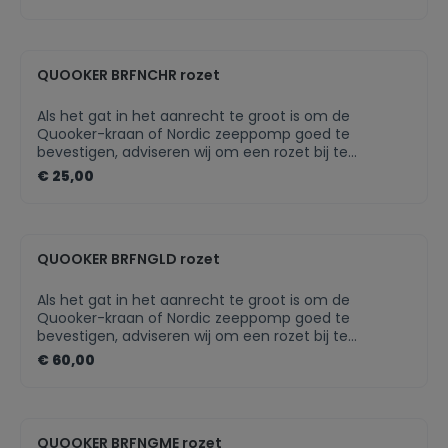
gemaakt, zal een rozet voor extra draagvlak zorgen.
De rozet is in meerdere finishes beschikbaar, zodat
deze altijd perfect bij jouw Quooker-kraan past.Past
perfect bij uw Quooker-kraanIn meerdere finishes
QUOOKER BRFNCHR rozet
beschikbaarNette afwerking van jouw Quooker-
product
Als het gat in het aanrecht te groot is om de
Quooker-kraan of Nordic zeeppomp goed te
bevestigen, adviseren wij om een rozet bij te
bestellen. Als het keukenblad van te dun materiaal is
€ 25,00
gemaakt, zal een rozet voor extra draagvlak zorgen.
De rozet is in meerdere finishes beschikbaar, zodat
deze altijd perfect bij jouw Quooker-kraan past.Past
perfect bij uw Quooker-kraanIn meerdere finishes
QUOOKER BRFNGLD rozet
beschikbaarNette afwerking van jouw Quooker-
product
Als het gat in het aanrecht te groot is om de
Quooker-kraan of Nordic zeeppomp goed te
bevestigen, adviseren wij om een rozet bij te
bestellen. Als het keukenblad van te dun materiaal is
€ 60,00
gemaakt, zal een rozet voor extra draagvlak zorgen.
De rozet is in meerdere finishes beschikbaar, zodat
deze altijd perfect bij jouw Quooker-kraan past.
QUOOKER BRFNGME rozet