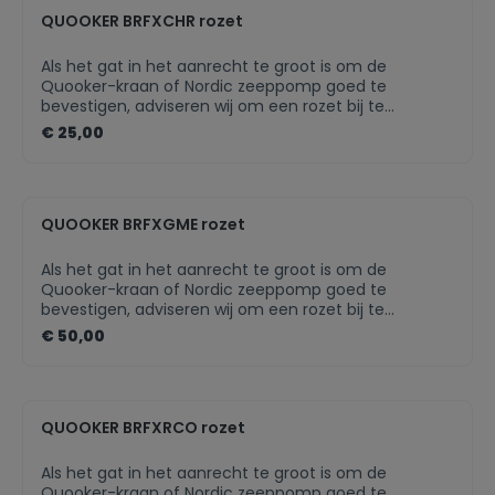
perfect bij uw Quooker-kraanIn meerdere finishes
QUOOKER BRFXCHR rozet
beschikbaarNette afwerking van jouw Quooker-
product
Als het gat in het aanrecht te groot is om de
Quooker-kraan of Nordic zeeppomp goed te
bevestigen, adviseren wij om een rozet bij te
bestellen. Als het keukenblad van te dun materiaal is
€ 25,00
gemaakt, zal een rozet voor extra draagvlak zorgen.
De rozet is in meerdere finishes beschikbaar, zodat
deze altijd perfect bij jouw Quooker-kraan past.Past
perfect bij uw Quooker-kraanIn meerdere finishes
QUOOKER BRFXGME rozet
beschikbaarNette afwerking van jouw Quooker-
product
Als het gat in het aanrecht te groot is om de
Quooker-kraan of Nordic zeeppomp goed te
bevestigen, adviseren wij om een rozet bij te
bestellen. Als het keukenblad van te dun materiaal is
€ 50,00
gemaakt, zal een rozet voor extra draagvlak zorgen.
De rozet is in meerdere finishes beschikbaar, zodat
deze altijd perfect bij jouw Quooker-kraan past.
QUOOKER BRFXRCO rozet
Als het gat in het aanrecht te groot is om de
Quooker-kraan of Nordic zeeppomp goed te