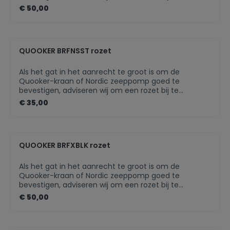
bestellen. Als het keukenblad van te dun materiaal is
€ 50,00
gemaakt, zal een rozet voor extra draagvlak zorgen.
De rozet is in meerdere finishes beschikbaar, zodat
deze altijd perfect bij jouw Quooker-kraan past.
QUOOKER BRFNSST rozet
Als het gat in het aanrecht te groot is om de
Quooker-kraan of Nordic zeeppomp goed te
bevestigen, adviseren wij om een rozet bij te
bestellen. Als het keukenblad van te dun materiaal is
€ 35,00
gemaakt, zal een rozet voor extra draagvlak zorgen.
De rozet is in meerdere finishes beschikbaar, zodat
deze altijd perfect bij jouw Quooker-kraan past.Past
perfect bij uw Quooker-kraanIn meerdere finishes
QUOOKER BRFXBLK rozet
beschikbaarNette afwerking van jouw Quooker-
product
Als het gat in het aanrecht te groot is om de
Quooker-kraan of Nordic zeeppomp goed te
bevestigen, adviseren wij om een rozet bij te
bestellen. Als het keukenblad van te dun materiaal is
€ 50,00
gemaakt, zal een rozet voor extra draagvlak zorgen.
De rozet is in meerdere finishes beschikbaar, zodat
deze altijd perfect bij jouw Quooker-kraan past.Past