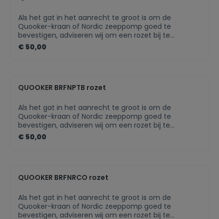
Als het gat in het aanrecht te groot is om de
Quooker-kraan of Nordic zeeppomp goed te
bevestigen, adviseren wij om een rozet bij te
bestellen. Als het keukenblad van te dun materiaal is
€ 50,00
gemaakt, zal een rozet voor extra draagvlak zorgen.
De rozet is in meerdere finishes beschikbaar, zodat
deze altijd perfect bij jouw Quooker-kraan past.
QUOOKER BRFNPTB rozet
Als het gat in het aanrecht te groot is om de
Quooker-kraan of Nordic zeeppomp goed te
bevestigen, adviseren wij om een rozet bij te
bestellen. Als het keukenblad van te dun materiaal is
€ 50,00
gemaakt, zal een rozet voor extra draagvlak zorgen.
De rozet is in meerdere finishes beschikbaar, zodat
deze altijd perfect bij jouw Quooker-kraan past.Past
perfect bij uw Quooker-kraanIn meerdere finishes
QUOOKER BRFNRCO rozet
beschikbaarNette afwerking van jouw Quooker-
product
Als het gat in het aanrecht te groot is om de
Quooker-kraan of Nordic zeeppomp goed te
bevestigen, adviseren wij om een rozet bij te