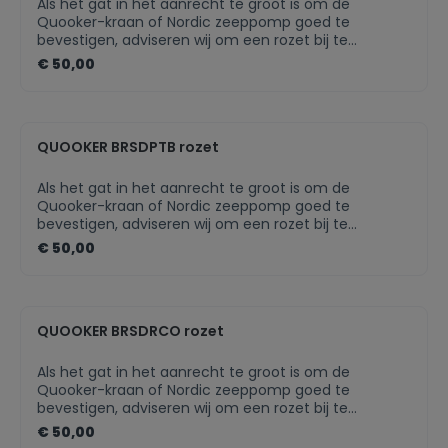
Als het gat in het aanrecht te groot is om de
Quooker-kraan of Nordic zeeppomp goed te
bevestigen, adviseren wij om een rozet bij te
bestellen. Als het keukenblad van te dun materiaal is
€ 50,00
gemaakt, zal een rozet voor extra draagvlak zorgen.
De rozet is in meerdere finishes beschikbaar, zodat
deze altijd perfect bij jouw Quooker-kraan past.
QUOOKER BRSDPTB rozet
Als het gat in het aanrecht te groot is om de
Quooker-kraan of Nordic zeeppomp goed te
bevestigen, adviseren wij om een rozet bij te
bestellen. Als het keukenblad van te dun materiaal is
€ 50,00
gemaakt, zal een rozet voor extra draagvlak zorgen.
De rozet is in meerdere finishes beschikbaar, zodat
deze altijd perfect bij jouw Quooker-kraan past.Past
perfect bij uw Quooker-kraanIn meerdere finishes
QUOOKER BRSDRCO rozet
beschikbaarNette afwerking van jouw Quooker-
product
Als het gat in het aanrecht te groot is om de
Quooker-kraan of Nordic zeeppomp goed te
bevestigen, adviseren wij om een rozet bij te
bestellen. Als het keukenblad van te dun materiaal is
€ 50,00
gemaakt, zal een rozet voor extra draagvlak zorgen.