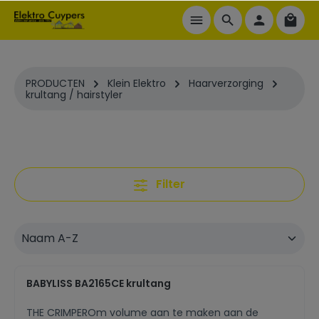
ToContentLink
PRODUCTEN
Klein Elektro
Haarverzorging
krultang / hairstyler
Filter
BABYLISS BA2165CE krultang
THE CRIMPEROm volume aan te maken aan de