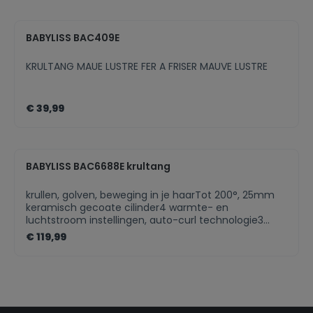
uiteinde beschermt uw vingers tegen de hitte.De
maximumtemperatuur van 180 °C is ideaal voor fijn,
gebleekt, gevoelig, kort en halflang haar.U vindt vast
BABYLISS BAC409E
en zeker de temperatuur die bij uw haar past!
KRULTANG MAUE LUSTRE FER A FRISER MAUVE LUSTRE
€ 39,99
BABYLISS BAC6688E krultang
krullen, golven, beweging in je haarTot 200°, 25mm
keramisch gecoate cilinder4 warmte- en
luchtstroom instellingen, auto-curl technologie3
krulrichting instellingen, 4 timerisntellingenauto-off,
€ 119,99
snoer 2.4m, hittebestendige mat