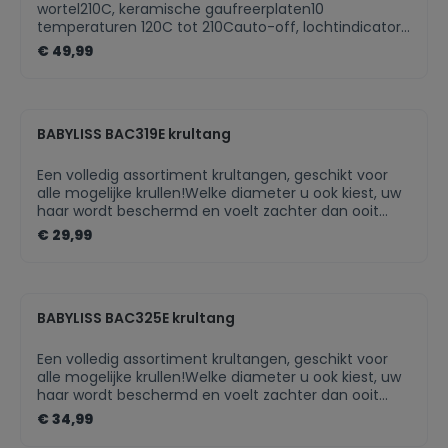
wortel210C, keramische gaufreerplaten10
temperaturen 120C tot 210Cauto-off, lochtindicator,
snoer 1.8m
€ 49,99
BABYLISS BAC319E krultang
Een volledig assortiment krultangen, geschikt voor
alle mogelijke krullen!Welke diameter u ook kiest, uw
haar wordt beschermd en voelt zachter dan ooit
aan. Omdat uw haar uniek is, kunt u de temperatuur
€ 29,99
altijd aanpassen aan uw haartype. Het geïsoleerde
uiteinde beschermt uw vingers tegen de hitte.De
maximumtemperatuur van 180 °C is ideaal voor fijn,
gebleekt, gevoelig, kort en halflang haar.U vindt vast
BABYLISS BAC325E krultang
en zeker de temperatuur die bij uw haar past!
Een volledig assortiment krultangen, geschikt voor
alle mogelijke krullen!Welke diameter u ook kiest, uw
haar wordt beschermd en voelt zachter dan ooit
aan. Omdat uw haar uniek is, kunt u de temperatuur
€ 34,99
altijd aanpassen aan uw haartype. Het geïsoleerde