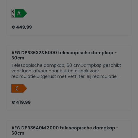
€ 449,99
AEG DPB3632S 5000 telescopische dampkap -
60cm
Telescopische dampkap, 60 cmDampkap geschikt
voor luchtafvoer naar buiten alsook voor
recirculatie.Uitgerust met vetfilter. Bij recirculatie
moet er ook een koolstoffilter in dedampkap om
geurtjes te verwijderen, verkrijgbaar als
accessoire.Bediening via druktoetsen met 3; Micro
switch snelhedenAantal motoren: 1Afzuigkracht
€ 419,99
(hoog/laag): 410/170 m³/uAfzuigkracht bij
recirculatie (hoog/laag): 225/130 m³/uGeluidsniveau
(max./min.): 69/48 dB(A)Geluidsniveau recirculatie
(max./min.): 72/62 dB(A)Energie-efficiëntieklasse:
CVetfilter: 2 professionele meerlagige aluminium
AEG DPB3640M 3000 telescopische dampkap -
filtersVerlichting: 2 LED lampAansluiting luchtafvoer
60cm
150 mm