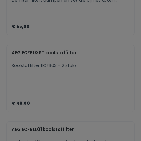
De filter filtert dampen en vet die bij het koken
vrijkomen. Vervang regelmatig uw filter zodat uw
dampkap optimaal blijft presteren.
€ 55,00
AEG ECFB03ST koolstoffilter
Koolstoffilter ECFB03 - 2 stuks
€ 49,00
AEG ECFBLL01 koolstoffilter