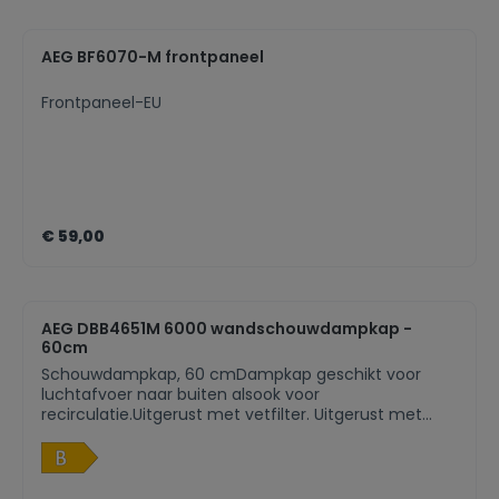
AEG BF6070-M frontpaneel
Frontpaneel-EU
€ 59,00
AEG DBB4651M 6000 wandschouwdampkap -
60cm
Schouwdampkap, 60 cmDampkap geschikt voor
luchtafvoer naar buiten alsook voor
recirculatie.Uitgerust met vetfilter. Uitgerust met
koolstoffilter om geuren te verwijderen
bijrecirculatie.Bediening via druktoetsen met 3
snelhedenAantal motoren: 1Afzuigkracht
(hoog/laag): 600/200 m³/uAfzuigkracht bij