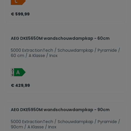
geurtjes te verwijderen, verkrijgbaar als
accessoire.Druktoetsen, snelheden: 3Aantal motoren:
1Afzuigkracht (hoog/laag): 600/295
€ 599,99
m³/hAfzuigkracht bij recirculatie (hoog/laag):
415/250 m³/hGeluidsniveau (max./min.): 68/51
dB(A)Geluidsniveau recirculatie (max./min.): 73/62
dB(A)Energie-efficiëntieklasse: CVetfilter: 3 stuks -
Black Aluminium meshVerlichting: 2 led
AEG DKE5650M wandschouwdampkap - 60cm
spotsAansluiting luchtafvoer 150 mmSchouw
inbegrepen, kleur mat zwart
5000 ExtractionTech / Schouwdampkap / Pyramide /
60 cm / A Klasse / Inox
€ 429,99
AEG DKE5950M wandschouwdampkap - 90cm
5000 ExtractionTech / Schouwdampkap / Pyramide /
90cm / A Klasse / Inox