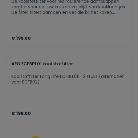
De koolstoffilter voor recirculerende dampkappen
zorgt ervoor dat uw keuken vrij blijft van kookluchtjes.
De filter filtert dampen en vet die bij het koken
vrijkomen. Vervang regelmatig uw filter zodat uw
dampkap optimaal blijft presteren. De filter is
afwasbaar in de vaatwasser.
€ 199,00
AEG ECFBPL01 koolstoffilter
Koolstoffilter Long Life ECFBLL01 - 2 stuks (alternatief
voor ECFB02)
€ 199,00