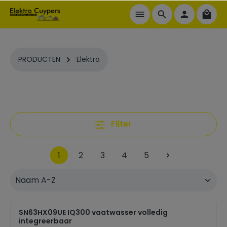
ToContentLink
PRODUCTEN
Elektro
Filter
1
2
3
4
5
SN63HX09UE IQ300 vaatwasser volledig
integreerbaar