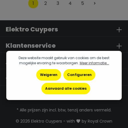
1
2
3
4
5
Elektro Cuypers
Klantenservice
Deze website maakt gebruik van cookies om de best
Algemene Info
mogelijke ervaring te waarborgen.
Meer informatie...
Weigeren
Configureren
Openingsuren
Aanvaard alle cookies
* Alle prijzen zijn incl. btw, tenzij anders vermeld.
© 2026 Elektro Cuypers - with
by
Royal Crown