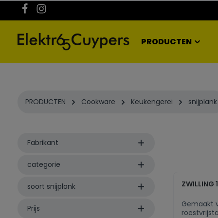
kipToSearch
general.skipToNavigation
PRODUCTEN
PRODUCTEN
Cookware
Keukengerei
snijplank
Fabrikant
categorie
ZWILLING 1
soort snijplank
Gemaakt v
Prijs
roestvrijst