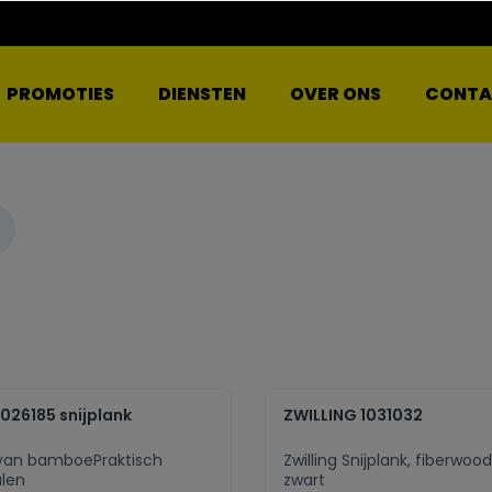
PROMOTIES
DIENSTEN
OVER ONS
CONTA
026185 snijplank
ZWILLING 1031032
an bamboePraktisch
Zwilling Snijplank, fiberwood,
alen
zwart