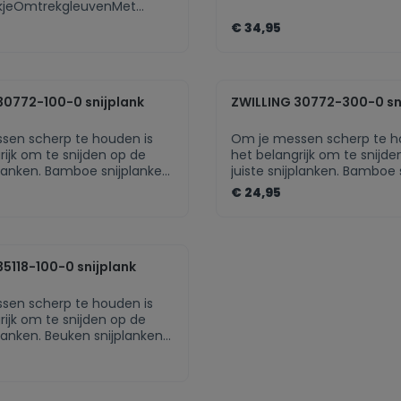
kjeOmtrekgleuvenMet
ubberen voetjes
€ 34,95
eme.component.product.quantitySele
zentheme.compo
30772-100-0 snijplank
ZWILLING 30772-300-0 sn
sen scherp te houden is
Om je messen scherp te h
rijk om te snijden op de
het belangrijk om te snijde
jplanken. Bamboe snijplanken
juiste snijplanken. Bamboe 
een schade toe aan het
brengen geen schade toe 
€ 24,95
n uw messen. Deze
lemmet van uw messen. D
s dan ook ideaal voor alle
snijplank is dan ook ideaal v
nijkarweitjes, zoals voor
mogelijke snijkarweitjes, zo
eme.component.product.quantitySele
zentheme.compo
 brood, fruit, groenten enz.
vlees, vis, brood, fruit, gro
35118-100-0 snijplank
evenslange garantie op
Beperkte levenslange gara
outenBreedte 25,5
productiefoutenBreedte 18
3 cmGewicht 2,051
cmHoogte 2 cmGewicht 0
sen scherp te houden is
36 cm
kgLengte 25 cm
rijk om te snijden op de
planken. Beuken snijplanken
een schade toe aan het
n uw messen. Deze extra
plank, gemaakt van lichte
n ook ideaal voor alle