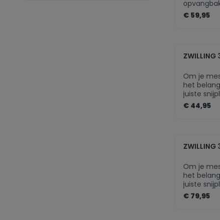
opvangba
antislip r
€ 59,95
zenth
ZWILLING 
Om je mes
het belang
juiste sni
brengen g
€ 44,95
lemmet va
snijplank i
mogelijke s
zenth
vlees, vis,
ZWILLING 
Beperkte l
productief
cmHoogte 
Om je mes
kgLengte 
het belang
juiste snij
brengen g
€ 79,95
lemmet va
grote snij
beuk, is da