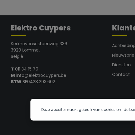
zenth
mogelijke s
vlees, vis,
Beperkte l
productie
Elektro Cuypers
Klant
cmHoogte 
Kerkhovensesteenweg 336
Aanbiedin
3920 Lommel,
Nieuwsbrie
België
Diensten
T
011 34 15 70
Contact
M
info@elektrocuypers.be
BTW
BE0428.293.602
Deze website maakt gebruik van cookies om de bes