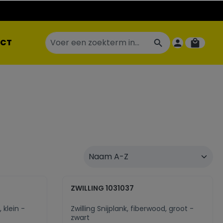
CT
ZWILLING 1031037
 klein -
Zwilling Snijplank, fiberwood, groot -
zwart