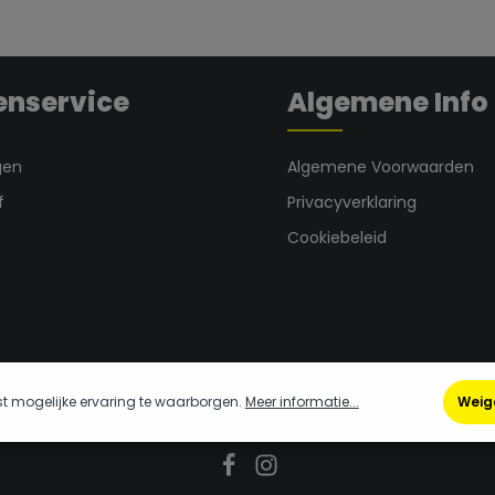
eme.component.product.quantitySele
nijkarweitjes, zoals voor
 brood, fruit, groenten enz.
evenslange garantie op
foutenBreedte 40
enservice
Algemene Info
3,5 cmLengte 60 cm
gen
Algemene Voorwaarden
f
Privacyverklaring
Cookiebeleid
t mogelijke ervaring te waarborgen.
Meer informatie...
Weig