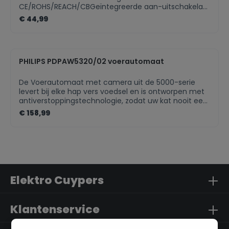
CE/ROHS/REACH/CBGeïntegreerde aan-uitschakelaar
JAConformiteitsverklaring (EU) JAFuncties
€ 44,99
Drinkfontein voor huisdierFonction de nettoyage
automatique NOType de produit Slimme
drinkfonteinGarantie 2 jaarPièces compatibles lave-
vaisselle NOAan-uitlampje JALongueur du cordon 1,5
PHILIPS PDPAW5320/02 voerautomaat
meterGeschikt voor droog voedsel NOIndicateur de
niveaux JAGeschikt voor halfvochtig NOConnectivité
Internet NOVerwijderbare batterij NOGeschikt voor
De Voerautomaat met camera uit de 5000-serie
smarthome NO
levert bij elke hap vers voedsel en is ontworpen met
antiverstoppingstechnologie, zodat uw kat nooit een
maaltijd mist. Blijf verbonden en plan de maaltijden
€ 158,99
van uw kat met onze gebruiksvriendelijke app.
Elektro Cuypers
Klantenservice