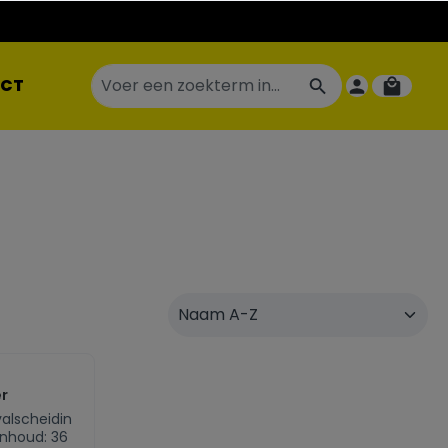
CT
r
lscheidin
nhoud: 36