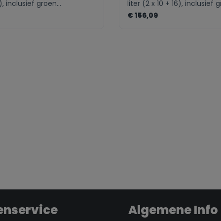
0), inclusief groen
liter (2 x 10 + 16), inclusief 
kjeMontage: Op de
batterijbakjeMontage: Op 
€ 156,09
Kleur: Wit
kastbodemKleur: Wit
eme.component.product.quantitySele
zentheme.compo
enservice
Algemene Info