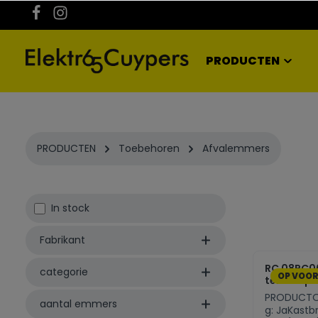
kipToSearch
general.skipToNavigation
PRODUCTEN
PRODUCTEN
Toebehoren
Afvalemmers
In stock
Fabrikant
RC 08RC0
categorie
OP VOO
telescopi
PRODUCTOM
aantal emmers
g: JaKast