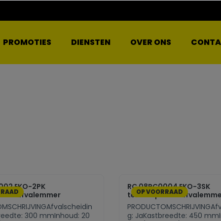
PROMOTIES
DIENSTEN
OVER ONS
CONTA
002 EKO-2PK
RC 08RC0004 EKO-3SK
RRAAD
OP VOORRAAD
sche afvalemmer
telescopische afvalemme
SCHRIJVINGAfvalscheidin
PRODUCTOMSCHRIJVINGAfva
breedte: 300 mmInhoud: 20
g: JaKastbreedte: 450 mmI