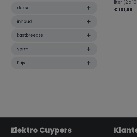
liter (2 x 1
deksel
batterijba
€ 101,89
kastbodem
inhoud
zenth
kastbreedte
vorm
Prijs
Elektro Cuypers
Klant